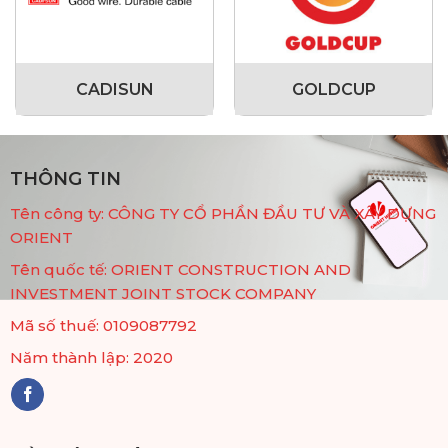
CADISUN
GOLDCUP
THÔNG TIN
Tên công ty: CÔNG TY CỔ PHẦN ĐẦU TƯ VÀ XÂY DỰNG
ORIENT
Tên quốc tế: ORIENT CONSTRUCTION AND
INVESTMENT JOINT STOCK COMPANY
Mã số thuế: 0109087792
Năm thành lập: 2020