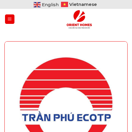
Bỏ
Vietnamese
English
qua
nội
dung