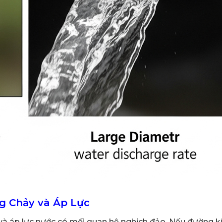
g Chảy và Áp Lực
và áp lực nước có mối quan hệ nghịch đảo. Nếu đường k