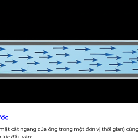
ước
ặt cắt ngang của ống trong một đơn vị thời gian) cũng
 lực đầu vào: