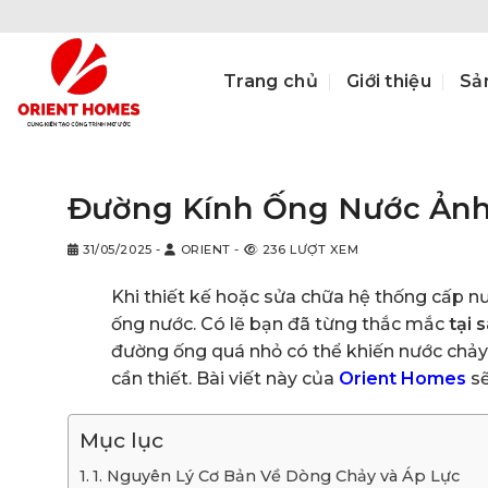
Bỏ
qua
nội
Trang chủ
Giới thiệu
Sả
dung
Đường Kính Ống Nước Ảnh
31/05/2025
-
ORIENT
-
236 LƯỢT XEM
Khi thiết kế hoặc sửa chữa hệ thống cấp n
ống nước. Có lẽ bạn đã từng thắc mắc
tại 
đường ống quá nhỏ có thể khiến nước chảy 
cần thiết. Bài viết này của
Orient Homes
sẽ
Mục lục
1. Nguyên Lý Cơ Bản Về Dòng Chảy và Áp Lực