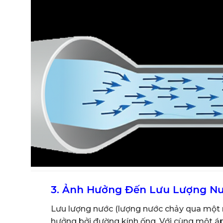
3. Ảnh Hưởng Đến Lưu Lượng N
Lưu lượng nước (lượng nước chảy qua một m
hưởng bởi đường kính ống. Với cùng một áp