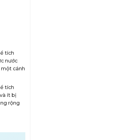
ể tích
ực nước
a một cánh
ể tích
à ít bị
ang rộng