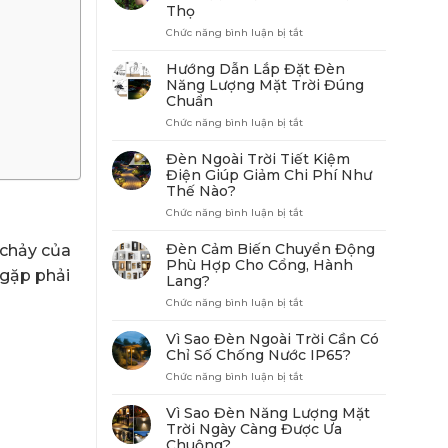
Bị
Thọ
Vệ
Sinh
ở
Chức năng bình luận bị tắt
Phổ
Cách
Biến
Bảo
Hướng Dẫn Lắp Đặt Đèn
Trong
Trì
Năng Lượng Mặt Trời Đúng
Nhà
và
Chuẩn
Tắm
Vệ
Hiện
Sinh
ở
Chức năng bình luận bị tắt
Đại
Đèn
Hướng
Sân
Dẫn
Đèn Ngoài Trời Tiết Kiệm
Vườn
Lắp
Điện Giúp Giảm Chi Phí Như
Để
Đặt
Thế Nào?
Kéo
Đèn
Dài
Năng
ở
Chức năng bình luận bị tắt
Tuổi
Lượng
Đèn
Thọ
Mặt
Ngoài
Đèn Cảm Biến Chuyển Động
 chảy của
Trời
Trời
Phù Hợp Cho Cổng, Hành
Đúng
Tiết
 gặp phải
Lang?
Chuẩn
Kiệm
Điện
ở
Chức năng bình luận bị tắt
Giúp
Đèn
Giảm
Cảm
Vì Sao Đèn Ngoài Trời Cần Có
Chi
Biến
Chỉ Số Chống Nước IP65?
Phí
Chuyển
ở
Chức năng bình luận bị tắt
Như
Động
Vì
Thế
Phù
Sao
Nào?
Hợp
Vì Sao Đèn Năng Lượng Mặt
Đèn
Cho
Trời Ngày Càng Được Ưa
Ngoài
Cổng,
Chuộng?