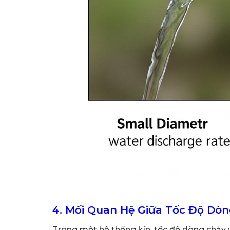
4. Mối Quan Hệ Giữa Tốc Độ Dòn
Trong một hệ thống kín, tốc độ dòng chảy 