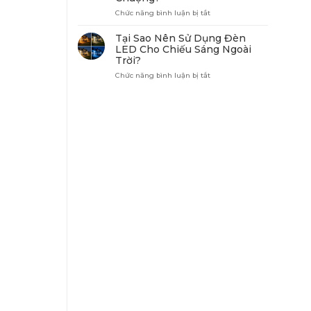
Trời
Hành
Cần
ở
Chức năng bình luận bị tắt
Lang?
Có
Vì
Chỉ
Sao
Tại Sao Nên Sử Dụng Đèn
Số
Đèn
LED Cho Chiếu Sáng Ngoài
Chống
Năng
Trời?
Nước
Lượng
IP65?
Mặt
ở
Chức năng bình luận bị tắt
Trời
Tại
Ngày
Sao
Càng
Nên
Được
Sử
Ưa
Dụng
Chuộng?
Đèn
LED
Cho
Chiếu
Sáng
Ngoài
Trời?