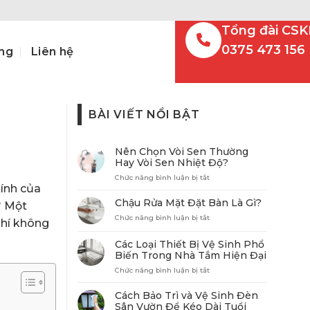
Tổng đài CSK
0375 473 156
ng
Liên hệ
BÀI VIẾT NỔI BẬT
Nên Chọn Vòi Sen Thường
Hay Vòi Sen Nhiệt Độ?
ở
Chức năng bình luận bị tắt
kính của
Nên
Chọn
Chậu Rửa Mặt Đặt Bàn Là Gì?
? Một
Vòi
ở
Chức năng bình luận bị tắt
Sen
phí không
Chậu
Thường
Rửa
Hay
Các Loại Thiết Bị Vệ Sinh Phổ
Mặt
Vòi
Biến Trong Nhà Tắm Hiện Đại
Đặt
Sen
Bàn
ở
Chức năng bình luận bị tắt
Nhiệt
Là
Các
Độ?
Gì?
Loại
Cách Bảo Trì và Vệ Sinh Đèn
Thiết
Sân Vườn Để Kéo Dài Tuổi